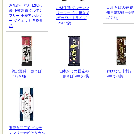
お米のうどん 128g×5
日清 そばの香 信
小林生麺 グルテンフ
袋 小林製麺 グルテン
州戸隠製麺 十割
リーヌードル 焼きそ
フリー 小麦アレルギ
ば 200g
ば(ホワイトライス)
ー ダイエット 自然食
128g×5袋
品
滝沢更科 十割そば
山本かじの 国産の
おびなた 十割そ
200g×3個
十割そば 200g×2袋
200ｇ×4袋
東亜食品工業 グルテ
ンフリー米粉そうめん