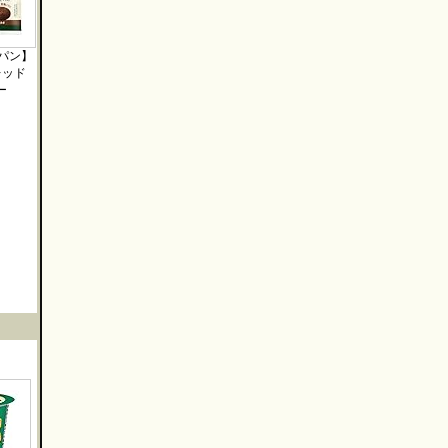
パン】
レッド
ー