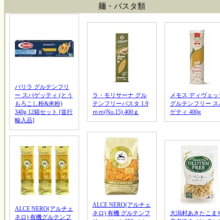
麺・パスタ類
バリラ グルテンフリ
ー スパゲッティ (とう
ラ・モリサーナ グル
メモス ディヴェッ
もろこし粉&米粉)
テンフリーパスタ 1.9
グルテンフリー ス
340g 12箱セット [並行
ｍｍ(No.15) 400ｇ
ゲティ 400g
輸入品]
ALCE NERO(アルチェ
ALCE NERO(アルチェ
ネロ) 有機 グルテンフ
大潟村あきたこま
ネロ) 有機グルテンフ