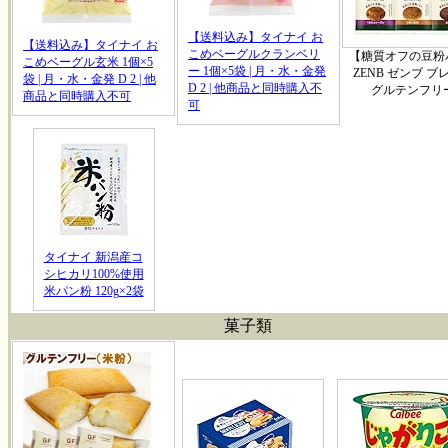
【送料込み】タイナイ お
【送料込み】タイナイ お
こめベーグルクランベリ
【糖質オフの豆粉
こめベーグル玄米 1個×5
ー 1個×5袋 | 月・水・金発
ZENB ゼンブ ブ
袋 | 月・水・金発 D 2 | 他
D 2 | 他商品と同時購入不
グルテンフリ
商品と同時購入不可
可
タイナイ 新潟産コ
シヒカリ100%使用
米パン粉 120g×2袋
菓子類