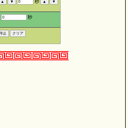
秒
：
秒