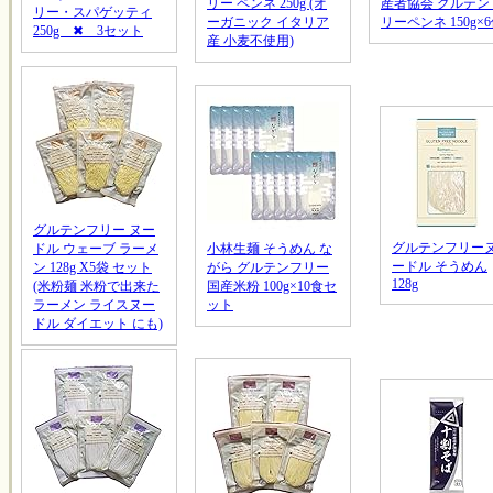
リー ペンネ 250g (オ
産者協会 グルテン
リー・スパゲッティ
ーガニック イタリア
リーペンネ 150g×
250g ✖ 3セット
産 小麦不使用)
グルテンフリー ヌー
グルテンフリー
ドル ウェーブ ラーメ
小林生麺 そうめん な
ードル そうめん
ン 128g X5袋 セット
がら グルテンフリー
128g
(米粉麺 米粉で出来た
国産米粉 100g×10食セ
ラーメン ライスヌー
ット
ドル ダイエット にも)