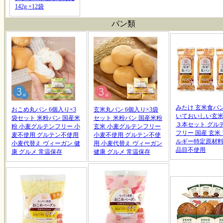
142g ×12袋
パン類
みたけ 玄米食パン
おこめ丸パン 6個入り×3
玄米丸パン 6個入り×3袋
いておいしい玄
袋セット 米粉パン 国産米
セット 米粉パン 国産米粉
３本セット グル
粉 小麦グルテンフリー 小
玄米 小麦グルテンフリー
フリー 国産 玄米
麦不使用 グルテン不使用
小麦不使用 グルテン不使
ルギー特定原材料
小麦代替え ヴィーガン 健
用 小麦代替え ヴィーガン
品目不使用
康 グルメ 常温保存
健康 グルメ 常温保存