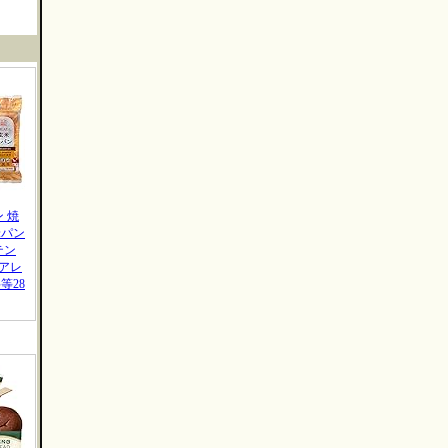
 焼
米パン
テン
 アレ
等28