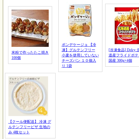
ポンデケージョ 【冷
凍】グルテンフリー
[冷凍食品] Delcy
米粉で作ったたこ焼き
小麦を使用していない
道産フライドポテ
100個
チーズパン １０個入
国産 300g×4個
り 1袋
【クール便配送】 冷凍 グ
ルテンフリーピザ 生地の
み 4枚セット