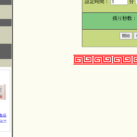
設定時間：
分
残り秒数
凍食品
ョー