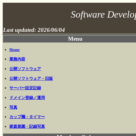
Software Devel
Last updated: 2026/06/04
Menu
Home
業務内容
公開ソフトウェア
公開ソフトウェア・旧版
サーバー設定記録
ドメイン登録／運用
写真
カップ麺・タイマー
家庭菜園・記録写真