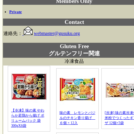
Members Only
Private
Contact
連絡先：
webmaster@gusuku.org
Gluten Free
グルテンフリー関連
冷凍食品
【冷凍】味の素 やわ
味の素 レモンとバジ
[冷凍] 味の素冷
らか若鶏から揚げ ボ
ルのチキン香り揚げ
米粉でつくったギ
リュームパック 袋
６個 × 12入
ザ 12個×5袋
300gX6袋