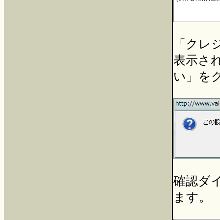
「クレ
表示さ
い」を
確認ダ
ます。