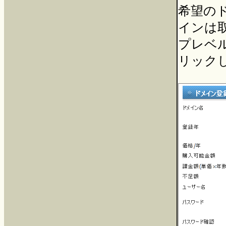
希望の
インは
プレベ
リック