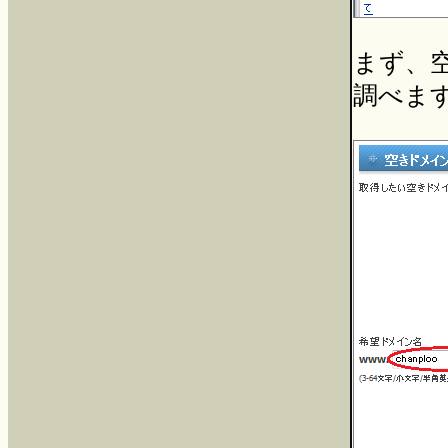
まず、
調べま