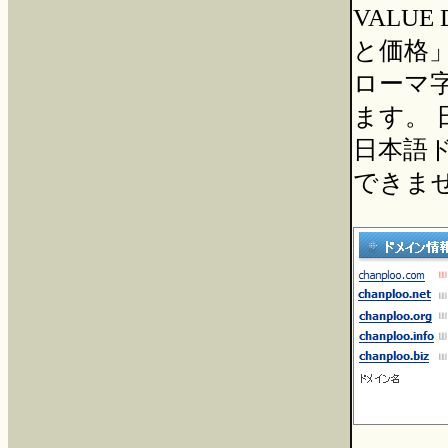
VALU
と価格
ローマ字.
ます。 
日本語
できま