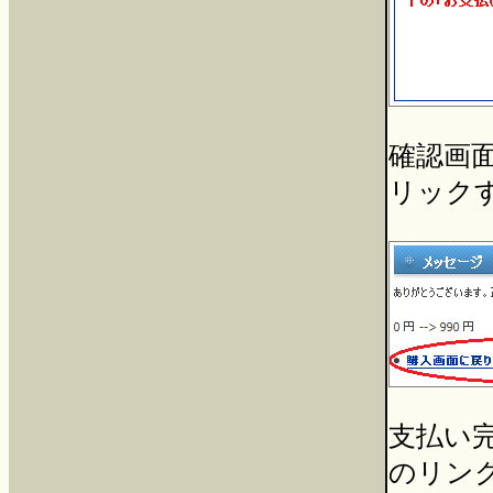
確認画面
リック
支払い
のリン