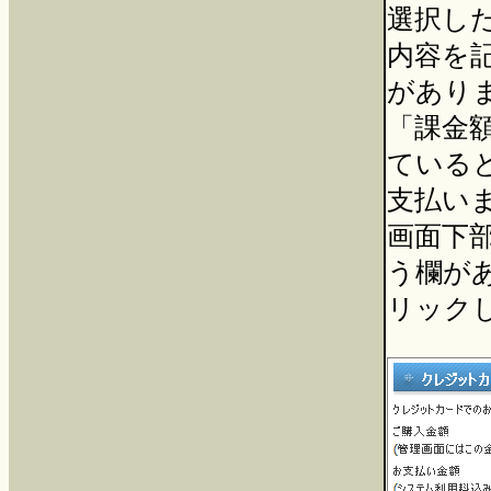
選択し
内容を
があり
「課金
ている
支払い
画面下部
う欄が
リック