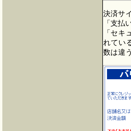
決済サ
「支払い
「セキ
れてい
数は違