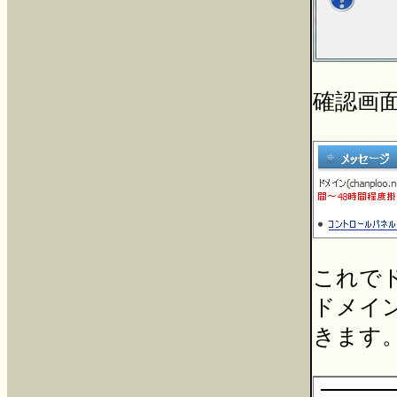
確認画
これで
ドメイ
きます