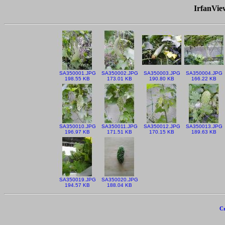
IrfanVi
SA350001.JPG
SA350002.JPG
SA350003.JPG
SA350004.JPG
198.55 KB
173.01 KB
190.80 KB
166.22 KB
SA350010.JPG
SA350011.JPG
SA350012.JPG
SA350013.JPG
196.97 KB
171.51 KB
170.15 KB
189.63 KB
SA350019.JPG
SA350020.JPG
194.57 KB
188.04 KB
Cr