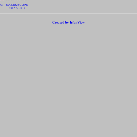
PG
SA330260.JPG
387.50 KB
Created by IrfanView