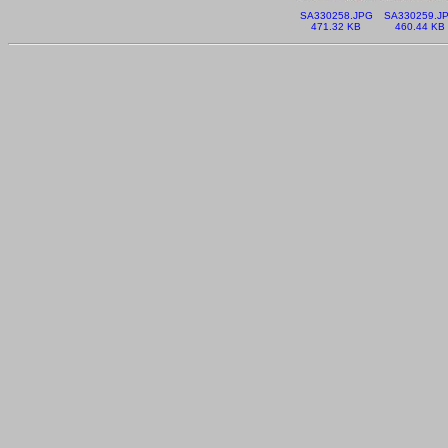
SA330258.JPG
SA330259.J
471.32 KB
460.44 KB