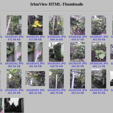
IrfanView HTML-Thumbnails
PG
SA330233.JPG
SA330234.JPG
SA330235.JPG
SA330236.JPG
SA330237.JPG
S
472.68 KB
413.96 KB
469.34 KB
459.47 KB
463.95 KB
PG
SA330242.JPG
SA330243.JPG
SA330244.JPG
SA330245.JPG
SA330246.JPG
S
383.64 KB
391.84 KB
449.54 KB
444.65 KB
465.12 KB
PG
SA330251.JPG
SA330252.JPG
SA330253.JPG
SA330254.JPG
SA330255.JPG
S
451.95 KB
465.34 KB
460.76 KB
453.24 KB
466.54 KB