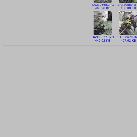
SA330668.JPG
SA330669.J
460.28 KB
450.00 KB
SA330677.JPG
SA330678.J
445.62 KB
457.62 KB