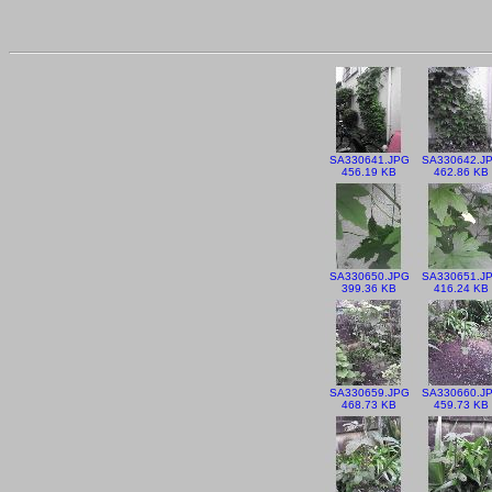
SA330641.JPG
SA330642.J
456.19 KB
462.86 KB
SA330650.JPG
SA330651.J
399.36 KB
416.24 KB
SA330659.JPG
SA330660.J
468.73 KB
459.73 KB