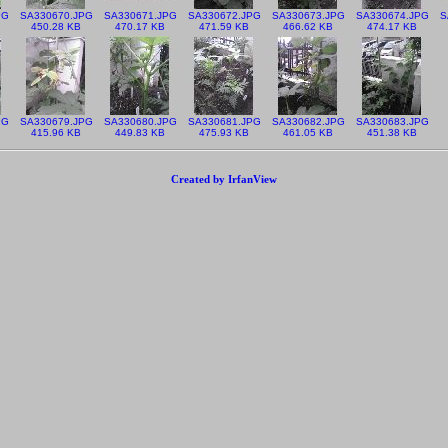
PG
SA330670.JPG
SA330671.JPG
SA330672.JPG
SA330673.JPG
SA330674.JPG
S
450.28 KB
470.17 KB
471.59 KB
466.62 KB
474.17 KB
PG
SA330679.JPG
SA330680.JPG
SA330681.JPG
SA330682.JPG
SA330683.JPG
415.96 KB
449.83 KB
475.93 KB
461.05 KB
451.38 KB
Created by IrfanView