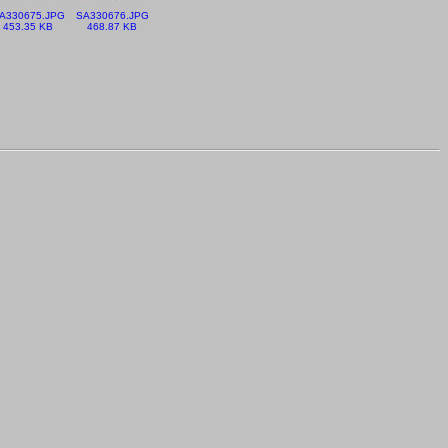
A330675.JPG
SA330676.JPG
453.35 KB
468.87 KB