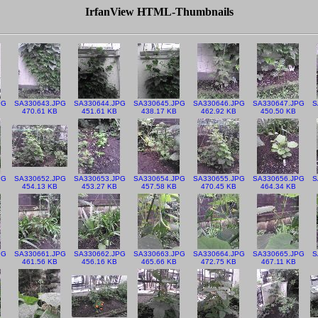
IrfanView HTML-Thumbnails
PG
SA330643.JPG
SA330644.JPG
SA330645.JPG
SA330646.JPG
SA330647.JPG
S
470.61 KB
451.61 KB
438.17 KB
462.92 KB
450.50 KB
PG
SA330652.JPG
SA330653.JPG
SA330654.JPG
SA330655.JPG
SA330656.JPG
S
454.13 KB
453.27 KB
457.58 KB
470.45 KB
464.34 KB
PG
SA330661.JPG
SA330662.JPG
SA330663.JPG
SA330664.JPG
SA330665.JPG
S
461.56 KB
456.16 KB
465.66 KB
472.75 KB
467.11 KB