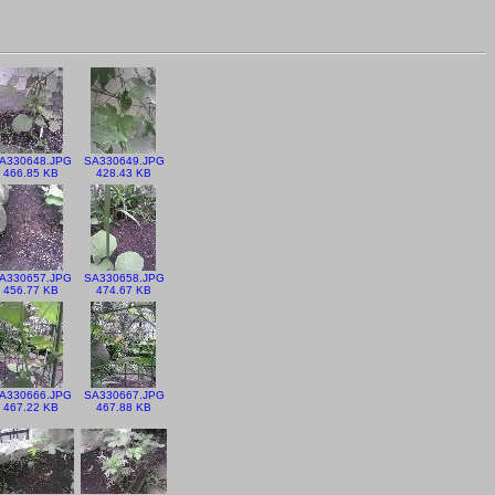
A330648.JPG
SA330649.JPG
466.85 KB
428.43 KB
A330657.JPG
SA330658.JPG
456.77 KB
474.67 KB
A330666.JPG
SA330667.JPG
467.22 KB
467.88 KB