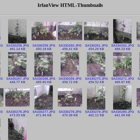
IrfanView HTML-Thumbnails
PG
SA330258.JPG
SA330259.JPG
SA330260.JPG
SA330261.JPG
SA330262.JPG
S
461.14 KB
450.19 KB
456.41 KB
454.26 KB
466.23 KB
PG
SA330267.JPG
SA330268.JPG
SA330269.JPG
SA330270.JPG
SA330271.JPG
S
449.77 KB
465.60 KB
458.72 KB
456.52 KB
466.87 KB
PG
SA330276.JPG
SA330277.JPG
SA330278.JPG
SA330279.JPG
SA330280.JPG
S
473.05 KB
471.94 KB
470.39 KB
462.12 KB
441.06 KB