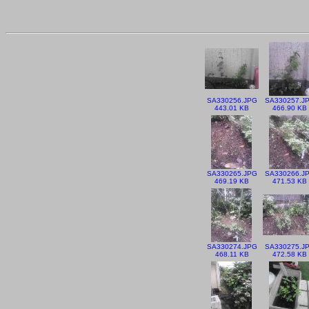
SA330256.JPG
SA330257.J
443.01 KB
466.90 KB
SA330265.JPG
SA330266.J
469.19 KB
471.53 KB
SA330274.JPG
SA330275.J
468.11 KB
472.58 KB