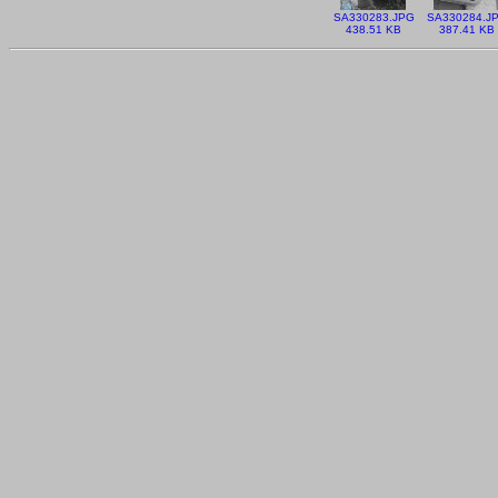
SA330283.JPG
SA330284.J
438.51 KB
387.41 KB