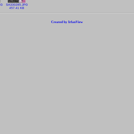
PG
SA330285.JPG
457.41 KB
Created by IrfanView