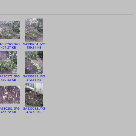
A330263.JPG
SA330264.JPG
467.27 KB
459.84 KB
A330272.JPG
SA330273.JPG
480.43 KB
472.55 KB
A330281.JPG
SA330282.JPG
455.72 KB
474.60 KB